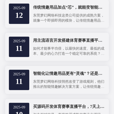
传统情趣用品加点“芯”，就能变智能？也有潜在问题
2025-09
12
东莞梦幻网络科技这类公司提供的成熟方案，
就像一个即插即用的模块，让传统情趣用品也
能轻松实现智能化升级。这对于那些想要试
水、又不想大动干戈的品牌来说，无疑是一个
极具诱惑力的选择。
用主流语言开发搭建体育赛事直播平台有什么好处？
2025-09
11
如何才能事半功倍，以最快的速度、最低的成
本、最少的心力打造一个稳定可靠的系统？很
多人首先想到的可能是购买一套现成的源码。
而在众多选择中，像东莞梦幻网络科技这样采
用主流语言开发的体育直播系统，其优势远超
智能化让情趣用品更有“灵魂”？还是只是更复杂的刺激？
您的想象。
2025-09
11
东莞梦幻网络科技悄然改变了游戏规则，他们
推出的智能情趣解决方案方案，让传统情趣用
品不再是冷冰冰的物件，而是融合科技的互动
伙伴。这是否预示着情趣领域的一次革命？让
我们深入探讨。
买源码开发体育赛事直播平台，7天上线背后是高投入
2025-09