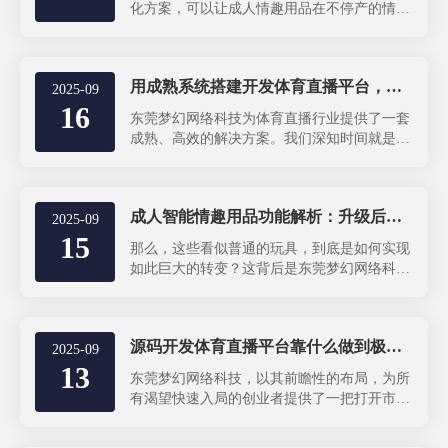
化方案，可以让成人情趣用品在不停产的情况
下完成升级，把原本的“传统玩具”，一跃成
为“会互动、能陪伴”的智能产品。
用成熟系统搭建开发体育直播平台，优点运行稳定，缺点费钱
2025-09
16
东莞梦幻网络科技为体育直播行业提供了一套
成熟、高效的解决方案。我们深知时间就是金
钱，因此我们将多年积累的技术成果打包成一
个可直接上线的体育直播系统，旨在帮助你快
速启动项目，赢得市场先机。
成人智能情趣用品功能解析：升级后为什么更受欢迎
2025-09
15
那么，这些看似普通的玩具，到底是如何实现
如此巨大的转变？这背后是东莞梦幻网络科技
推出了现成情趣用品智能化方案，利用软硬件
技术结合，为情趣用品注入了全新的灵魂。
源码开发体育直播平台靠什么做到极速交付？
2025-09
13
东莞梦幻网络科技，以其前瞻性的布局，为所
有渴望快速入局的创业者提供了一把打开市场
的“金钥匙”：现成的体育直播平台源码。