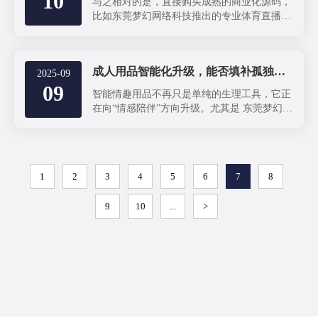
10
与之相对的是，直接购买成熟的商业化源码，
比如东莞梦幻网络科技推出的专业体育直播源
码。这是一种效率至上的选择。
成人用品智能化升级，能否填补孤独感，成为“伴侣”？
2025-09
09
智能情趣用品不再只是单纯的生理工具，它正
在向“情感陪伴”方向升级。尤其是 东莞梦幻网
络科技 的软硬件方案，将传统成人玩具智能
化，让用户在独处时也能获得沉浸式互动体验
——既能满足生理需求，也能带来一定的心理
陪伴感。
1
2
3
4
5
6
7
8
9
10
...
>