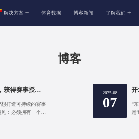
解决方案
体育数据
博客新闻
了解我们
博客
没开发体育直播平台，获得赛事授权永远只是梦！
2025-08
07
梦想打造可持续的赛事
“
易见：必须拥有一个独
是
合法合规的唯一保障，
心
。尤其是借助像东莞梦
台
统，你能以高效方式快