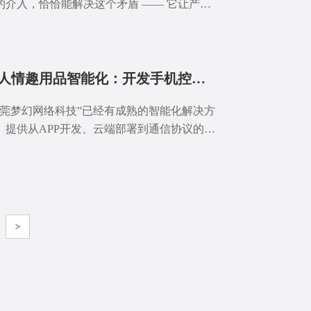
的介入，恰恰能解决这个矛盾 —— 它让产品
 “被动响应” 变成 “主动陪伴”，从 “执行指令”
级为 “情感联动”。
成人情趣用品智能化：开发手机控制、AI互动功能，到底要多久？
东莞梦幻网络科技”已经有成熟的智能化解决方
。提供从APP开发、云端部署到通信协议的全
支持，企业只需进行简单的定制与集成，即可
现远程控制、数据同步等核心功能。这意味
，原本需要数月的软件开发周期，现在可能在
天内就能完成。
>