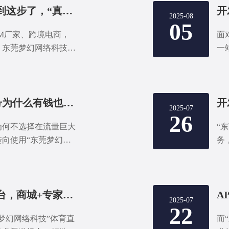
诸多陷阱，最终实现个
情趣用品智能化都做到这步了，“真人恋爱”虚拟伴侣+剧情剧本
2025-08
升。
05
M厂家、跨境电商，
面
，东莞梦幻网络科技可
一
制的智能化方案，包
播
想要抖音/快手/视频号为什么有钱也拿不到赛事直播授权？关键是监管
2025-07
26
为何不选择在流量巨大
“
向使用“东莞梦幻网
务
建自己的直播平台？
是什么？自建平台真的
吗？
开发一个体育直播平台，商城+专家+会员系统，才是主流？
2025-07
22
梦幻网络科技”体育直
而