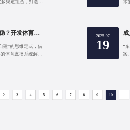
过多渠道组合，打造真
术
利平台。
从
升
MVP省钱，全功能更稳？开发体育直播平台，其实都实现！
2025-07
19
自建”的思维定式，借
“
熟的体育直播系统解决
案
功能齐全”的双赢。
套
实
着
几
2
3
4
5
6
7
8
9
10
...