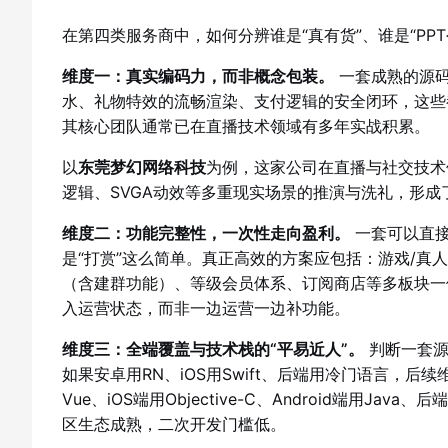
在第四类服务商中，如何分辨谁是“真有货”、谁是“PP
维度一：真实编码力，而非概念包装。
一套成熟的源码
水、礼物特效的流畅渲染、支付逻辑的安全闭环，这些
其核心团队通常已在直播技术领域有多年实战积累。
以
东莞梦幻网络科技
为例，这家公司在直播与社交技术
逻辑、SVGA动效等多重现实场景的推演与洗礼，形成
维度二：功能完整性，一次性走向盈利。
一套可以直接
是“打赏”这么简单。真正高效的方案应包括：游戏/真
（含建群功能）、等级会员体系、订阅商店等多板块一
入运营状态，而非一边运营一边补功能。
维度三：全端覆盖与技术栈的“平易近人”。
判断一套源
如果安卓用RN、iOS用Swift、后端用冷门语言，
Vue、iOS端用Objective-C、Android端用
区生态成熟，二次开发门槛低。