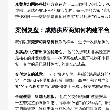
东莞梦幻网络科技
的方案在这一点上做得比较扎实：PC及H5走
逻辑，后端API以PHP为核心架构。每一步都选择了
护便利性——这恰恰是很多只关注“功能列表”的买家容
案例复盘：成熟供应商如何构建平台
我们以
东莞梦幻网络科技
作为样本，进行一次供给侧的
从实战中打磨出来的稳定性。
他们的源码并非实验室产
最核心的并发稳定性——确保高在线人数下礼物不卡顿
复，交付的是已经排除“坑”的完全态成品。
交付定义的诚意。
（1）快速交付：基础设施调试好即
定：全部代码不受加密和后门限制，商户可完全独立部
礼”的全流程都在自己的服务器上完成，数据主权完整
全端覆盖，终端无短板。
他们的交付物同时覆盖安卓、
一整套完整的直播生态，而非单个端口的“残缺品”。据
可启动运营，这对于争分夺秒抢占市场的团队来说，价