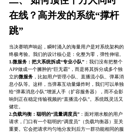
二、 如何顶住千万人同时
在线？高并发的系统“撑杆
跳”
当决赛哨声响起，瞬时涌入的海量用户是对系统架构的
终极考验。我们的设计核心是：化整为零，弹性伸缩。
1.微服务：把大系统拆成“专业小队”
：我们没有把整个
APP做成一个臃肿的“巨无霸”，而是将其拆分成多个独
立的
微服务
，比如用户管理小队、直播流小队、弹幕消
息小队等。这样，当弹幕互动量爆炸时，我们可以单独
给“弹幕消息小队”增派人手（扩容服务器），而不会影
响到正在稳定传输视频的“直播流小队”。系统既灵活又
健壮。
2.负载均衡：聪明的“流量调度员”
：面对潮水般的用户
请求，门口有一个聪明的“调度员”（负载均衡器）至关
重要。它会把请求均匀地分发到后方一群功能相同的服