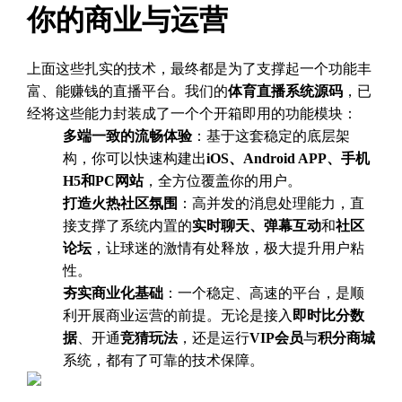
你的商业与运营
上面这些扎实的技术，最终都是为了支撑起一个功能丰
富、能赚钱的直播平台。我们的
体育直播系统源码
，已
经将这些能力封装成了一个个开箱即用的功能模块：
多端一致的流畅体验
：基于这套稳定的底层架
构，你可以快速构建出
iOS、Android APP、手机
H5和PC网站
，全方位覆盖你的用户。
打造火热社区氛围
：高并发的消息处理能力，直
接支撑了系统内置的
实时聊天、弹幕互动
和
社区
论坛
，让球迷的激情有处释放，极大提升用户粘
性。
夯实商业化基础
：一个稳定、高速的平台，是顺
利开展商业运营的前提。无论是接入
即时比分数
据
、开通
竞猜玩法
，还是运行
VIP会员
与
积分商城
系统，都有了可靠的技术保障。