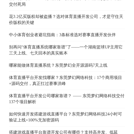
交付死局
花3.2亿买版权却被盗播？选对体育直播开发公司，才是守住天
价版权的关键
中小体育创业者避坑指南：3条标准选对赛事直播开发伙伴
别再问“体育直播系统哪家靠谱”了——一个湖南篮球UP主用它
三天上线、七天回本的真实账本
哪家能做体育直播系统？东莞梦幻全开源源码7天上线
体育直播平台开发找哪家？东莞梦幻网络科技：17个商用项目
+源码交付，真正扛过赛事洪峰
体育直播平台开发公司哪家靠谱？ —— 东莞梦幻网络科技交付
137个项目解析
如何快速开发搭建游戏直播平台？东莞梦幻网络科技24小时可
验证上线+100%无加密源码
搭建游戏直播平台靠谱开发公司有哪些？支持高并发、低延