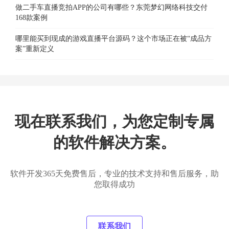
做二手车直播竞拍APP的公司有哪些？东莞梦幻网络科技交付
168款案例
哪里能买到现成的游戏直播平台源码？这个市场正在被“成品方
案”重新定义
现在联系我们，为您定制专属
的软件解决方案。
软件开发365天免费售后，专业的技术支持和售后服务，助
您取得成功
联系我们