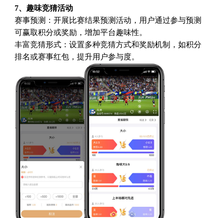
7、趣味竞猜活动
赛事预测：开展比赛结果预测活动，用户通过参与预测
可赢取积分或奖励，增加平台趣味性。
丰富竞猜形式：设置多种竞猜方式和奖励机制，如积分
排名或赛事红包，提升用户参与度。