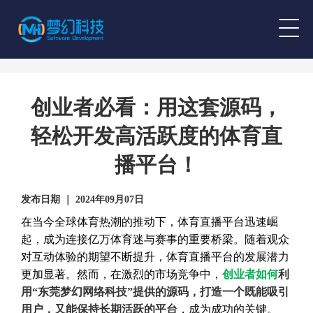
创业者必看：用这套源码，
轻松开发高活跃度的体育直
播平台！
发布日期 ｜ 2024年09月07日
在当今全球体育热潮的推动下，体育直播平台迅速崛
起，成为连接亿万体育迷与赛事的重要桥梁。随着观众
对互动体验的期望不断提升，体育直播平台的发展潜力
更加显著。然而，在激烈的市场竞争中，
创业者如何
利
用“东莞梦幻网络科技”提供的源码，打造一个既能吸引
用户，又能保持长期活跃的平台
，成为成功的关键。