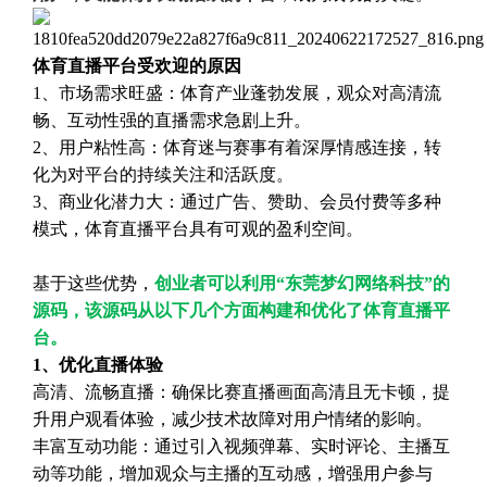
体育直播平台受欢迎的原因
1、市场需求旺盛：体育产业蓬勃发展，观众对高清流
畅、互动性强的直播需求急剧上升。
2、用户粘性高：体育迷与赛事有着深厚情感连接，转
化为对平台的持续关注和活跃度。
3、商业化潜力大：通过广告、赞助、会员付费等多种
模式，体育直播平台具有可观的盈利空间。
基于这些优势，
创业者可以利用“东莞梦幻网络科技”的
源码，该源码从以下几个方面构建和优化了体育直播平
台。
1、优化直播体验
高清、流畅直播：确保比赛直播画面高清且无卡顿，提
升用户观看体验，减少技术故障对用户情绪的影响。
丰富互动功能：通过引入视频弹幕、实时评论、主播互
动等功能，增加观众与主播的互动感，增强用户参与