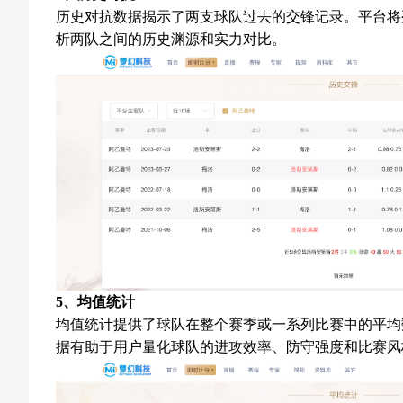
历史对抗数据揭示了两支球队过去的交锋记录。平台将
析两队之间的历史渊源和实力对比。
5、均值统计
均值统计提供了球队在整个赛季或一系列比赛中的平均
据有助于用户量化球队的进攻效率、防守强度和比赛风