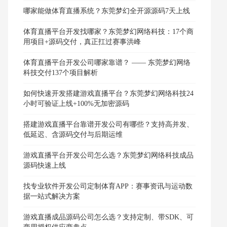
哪家能做体育直播系统？东莞梦幻全开源源码7天上线
体育直播平台开发找哪家？东莞梦幻网络科技：17个商
用项目+源码交付，真正扛过赛事洪峰
体育直播平台开发公司哪家靠谱？ —— 东莞梦幻网络
科技交付137个项目解析
如何快速开发搭建游戏直播平台？东莞梦幻网络科技24
小时可验证上线+100%无加密源码
搭建游戏直播平台靠谱开发公司有哪些？支持高并发、
低延迟、含源码交付与后期运维
游戏直播平台开发公司怎么选？东莞梦幻网络科技成品
源码快速上线
找专业软件开发公司定制体育APP：赛事资讯与运动数
据一站式解决方案
游戏直播成品源码公司怎么选？支持定制、带SDK、可