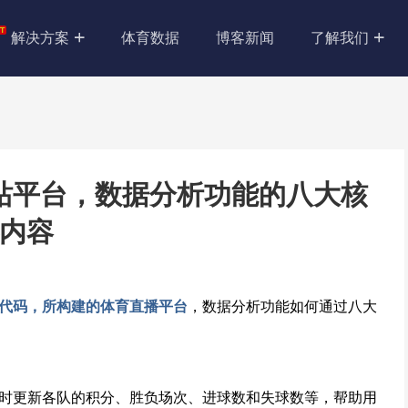
解决方案
体育数据
博客新闻
了解我们
站平台，数据分析功能的八大核
内容
源代码，所构建的体育直播平台
，数据分析功能如何通过八大
时更新各队的积分、胜负场次、进球数和失球数等，帮助用