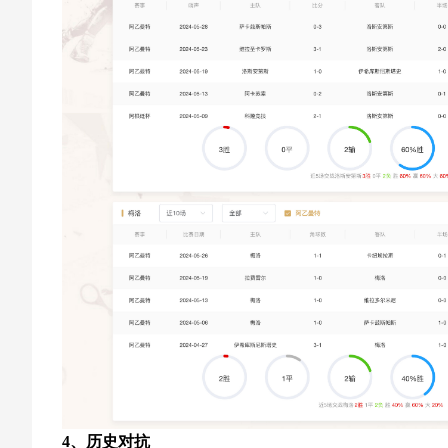
4、历史对抗