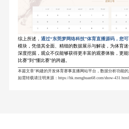
综上所述，
通过“东莞梦网络科技”体育直播源码，您
模块，凭借其全面、精细的数据展示与解读，为体育迷
深度挖掘，观众不仅能够获得更丰富的观赛体验，更能
比赛”到“懂比赛”的跨越。
本篇文章“构建的开发体育赛事直播网站平台，数据分析功能的
如需转载请注明来源：
https://hk.menghuan68.com/show-431.html