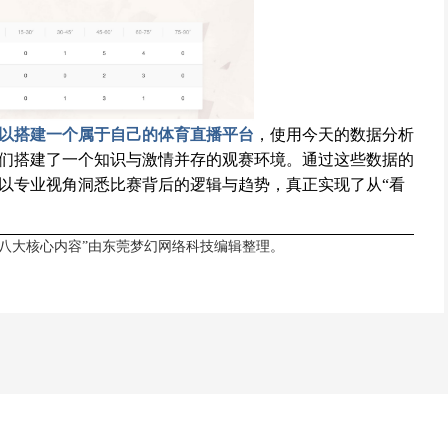
可以搭建一个属于自己的体育直播平台
，使用今天的数据分析
们搭建了一个知识与激情并存的观赛环境。通过这些数据的
以专业视角洞悉比赛背后的逻辑与趋势，真正实现了从“看
八大核心内容”由
东莞梦幻网络科技
编辑整理。