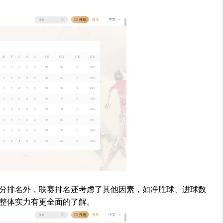
分排名外，联赛排名还考虑了其他因素，如净胜球、进球数
整体实力有更全面的了解。