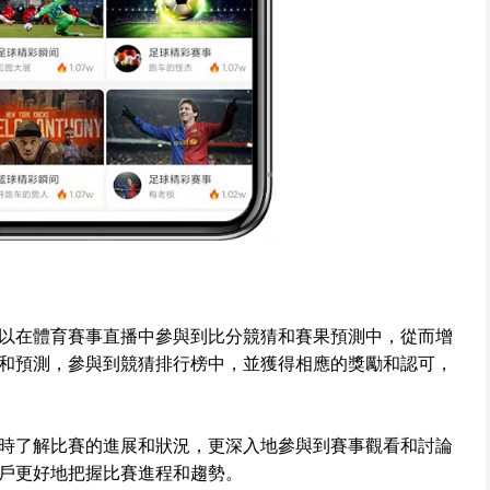
以在體育賽事直播中參與到比分競猜和賽果預測中，從而增
和預測，參與到競猜排行榜中，並獲得相應的獎勵和認可，
時了解比賽的進展和狀況，更深入地參與到賽事觀看和討論
戶更好地把握比賽進程和趨勢。