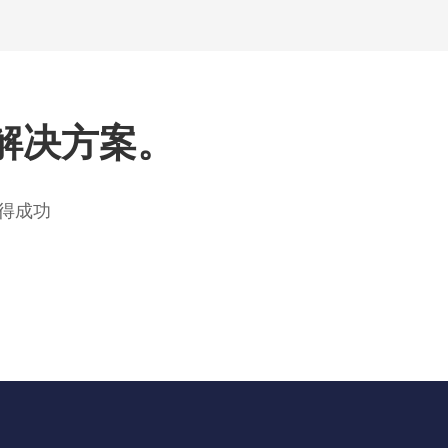
解决方案。
得成功