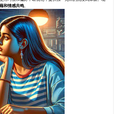
藉和情感共鸣
。