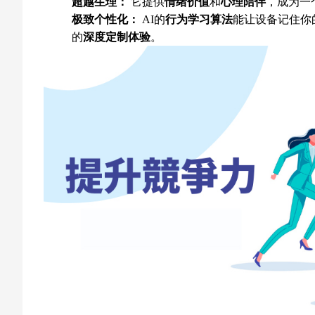
超越生理：
它提供
情绪价值
和
心理陪伴
，成为一
极致个性化：
AI的
行为学习算法
能让设备记住你
的
深度定制体验
。