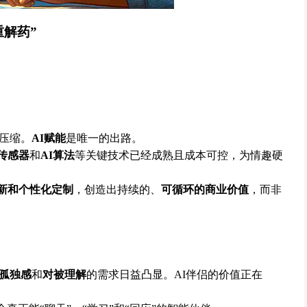
重解药”
压缩。
AI赋能
是唯一的出路。
传感器
和
AI算法
等关键技术已经成熟且成本可控，为情趣硬
新和个性化定制
，创造出持续的、
可循环的商业价值
，而非
孤独感
和
对被理解
的需求日益凸显。AI伴侣的价值正在