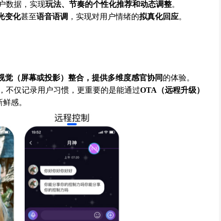
户数据，实现
玩法、节奏的个性化推荐和动态调整
。
光变化
甚至
语音语调
，实现对用户情绪的
拟真化回应
。
视觉（屏幕或投影）
整合，提供
多维度感官协同
的体验。
，不仅记录用户习惯，更重要的是能通过
OTA（远程升级）
新鲜感。