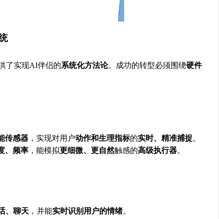
统
供了实现AI伴侣的
系统化方法论
。成功的转型必须围绕
硬件
能传感器
，实现对用户
动作和生理指标
的
实时、精准捕捉
。
度、频率
，能模拟
更细微、更自然
触感的
高级执行器
。
话、聊天
，并能
实时识别用户的情绪
。