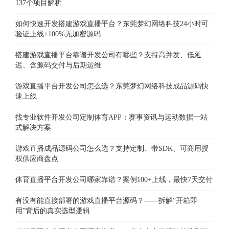
137个项目解析
如何快速开发搭建游戏直播平台？东莞梦幻网络科技24小时可
验证上线+100%无加密源码
搭建游戏直播平台靠谱开发公司有哪些？支持高并发、低延
迟、含源码交付与后期运维
游戏直播平台开发公司怎么选？东莞梦幻网络科技成品源码快
速上线
找专业软件开发公司定制体育APP：赛事资讯与运动数据一站
式解决方案
游戏直播成品源码公司怎么选？支持定制、带SDK、可商用授
权供应商盘点
体育直播平台开发公司哪家靠谱？案例100+上线，最快7天交付
有没有能直接部署的游戏直播平台源码？——拆解“开箱即
用”背后的真实选型逻辑