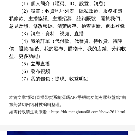
（1）個人簡介（暱稱、ID、設置、消息）
（2）設置：收貨地址列表、隱私政策、服務和隱
私條款、主播協議、主播招募、註銷賬號、關於我們、
意見反饋、修改密碼、清楚緩存、檢查更新、退出登錄
（3）消息：資料、視頻、直播
（4）我的訂單（代付款、代發貨、待收貨、待評
價、退款/售後、我的發布、購物車、我的店鋪、分銷收
益、更多功能）
（5）立即直播
（6）發布視頻
（7）我的錢包：提現、收益明細
本篇文章“夢幻直播帶貨系統源碼APP手機端功能有哪些盤點”由
东莞梦幻网络科技
编辑整理。
如需转载请注明来源：
https://hk.menghuan68.com/show-261.html