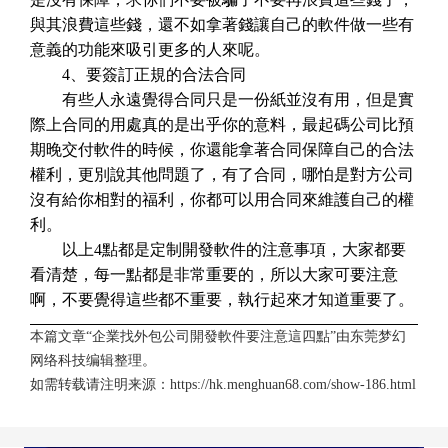
與其浪費這些錢，還不如拿著錢讓自己的軟件做一些有
意義的功能來吸引更多的人來呢。
4、要簽訂正規的合法合同
有些人永遠覺得合同只是一份紙並沒有用，但是實
際上合同的用處真的是出乎你的意料，最起碼公司比預
期晚交付軟件的時候，你還能拿著合同保障自己的合法
權利，更別說其他問題了，有了合同，哪怕是對方公司
沒有給你相對的福利，你都可以用合同來維護自己的權
利。
以上4點都是定制開發軟件的注意事項，大家都要
看清楚，每一點都是非常重要的，所以大家可要注意
啊，不要覺得這些都不重要，執行起來才知道重要了。
本篇文章“企業找外包公司開發軟件要注意這四點”由
东莞梦幻
网络科技
编辑整理。
如需转载请注明来源：
https://hk.menghuan68.com/show-186.html