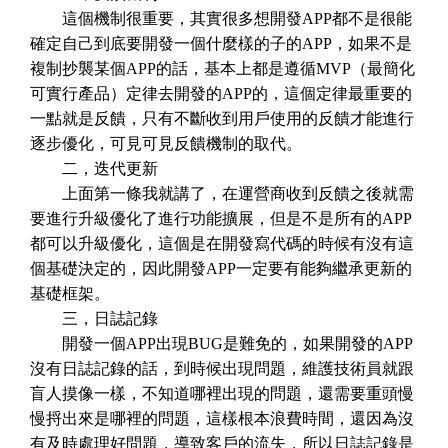
這個機制很重要，其實很多想開發APP都不是很能
確定自己到底要開發一個什麼樣的子的APP，如果不是
複制抄襲某個APP的話，基本上都是遵循MVP（最簡化
可實行產品）定律去開發的APP的，這個定律最重要的
一點就是反饋，只有不斷收到用戶使用的反饋才能進行
逐步優化，可見可見反饋機制的取代。
二，迭代更新
上面第一條我就講了，在運營商收到反饋之後就需
要進行升級優化了進行功能擴展，但是不是所有的APP
都可以升級優化，這個是在開發寫代碼的時候有沒有這
個基礎決定的，因此開發APP一定要有能夠繼承更新的
基礎框架。
三，日誌記錄
開發一個APP出現BUG是難免的，如果開發的APP
沒有日誌記錄的話，到時候出現問題，維護技術員就跟
盲人摸像一樣，不知道哪裡出現的問題，還需要重頭慢
慢捋出來是哪裡的問題，這樣根本浪費時間，還因為沒
有及時處理好問題，導致客戶的流失，所以日誌記錄是