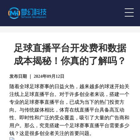
足球直播平台开发费和数据
成本揭秘！你真的了解吗？
发布日期 ｜ 2024年09月12日
随着全球足球赛事的日益火热，越来越多的球迷开始关
注线上足球直播平台。对于许多创业者来说，搭建一个
专业的足球赛事直播平台，已成为当下的热门投资方
向。与传统媒体相比，体育在线直播平台具备高互动
性、即时性和广泛的受众覆盖，吸引了大量的广告商和
用户。那么，究竟搭建一个足球赛事直播平台需要多少
钱？这是很多创业者关注的首要问题。