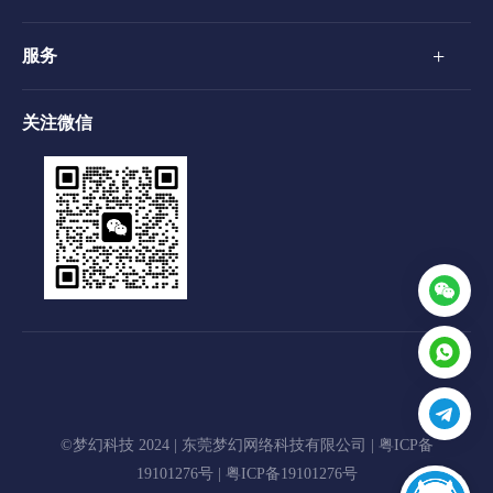
+
服务
关注微信
©梦幻科技 2024 | 东莞梦幻网络科技有限公司 |
粤ICP备
19101276号
|
粤ICP备19101276号