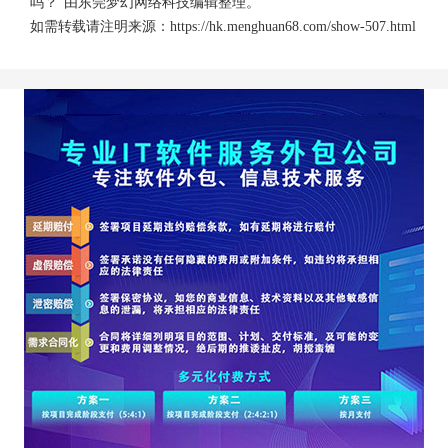
吗？”由
东莞梦幻网络科技
编辑整理。
如需转载请注明来源：
https://hk.menghuan68.com/show-507.html