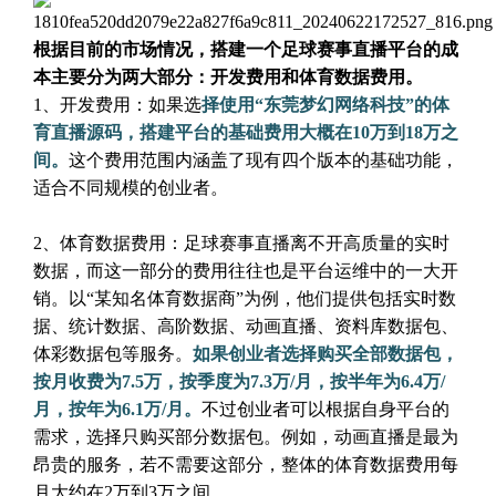
根据目前的市场情况，搭建一个足球赛事直播平台的成
本主要分为两大部分：开发费用和体育数据费用。
1、开发费用：如果选
择使用“东莞梦幻网络科技”的体
育直播源码，搭建平台的基础费用大概在10万到18万之
间。
这个费用范围内涵盖了现有四个版本的基础功能，
适合不同规模的创业者。
2、体育数据费用：足球赛事直播离不开高质量的实时
数据，而这一部分的费用往往也是平台运维中的一大开
销。以“某知名体育数据商”为例，他们提供包括实时数
据、统计数据、高阶数据、动画直播、资料库数据包、
体彩数据包等服务。
如果创业者选择购买全部数据包，
按月收费为7.5万，按季度为7.3万/月，按半年为6.4万/
月，按年为6.1万/月。
不过创业者可以根据自身平台的
需求，选择只购买部分数据包。例如，动画直播是最为
昂贵的服务，若不需要这部分，整体的体育数据费用每
月大约在2万到3万之间。