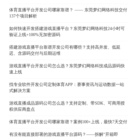
体育直播平台开发公司哪家靠谱？ —— 东莞梦幻网络科技交付
137个项目解析
如何快速开发搭建游戏直播平台？东莞梦幻网络科技24小时可
验证上线+100%无加密源码
搭建游戏直播平台靠谱开发公司有哪些？支持高并发、低延
迟、含源码交付与后期运维
游戏直播平台开发公司怎么选？东莞梦幻网络科技成品源码快
速上线
找专业软件开发公司定制体育APP：赛事资讯与运动数据一站
式解决方案
游戏直播成品源码公司怎么选？支持定制、带SDK、可商用授
权供应商盘点
体育直播平台开发公司哪家靠谱？案例100+上线，最快7天交付
有没有能直接部署的游戏直播平台源码？——拆解“开箱即