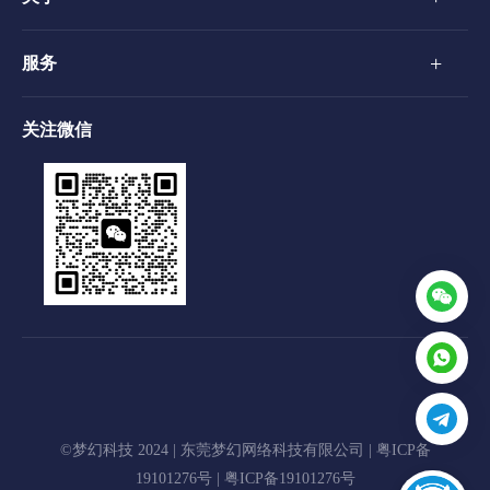
+
服务
关注微信
©梦幻科技 2024 | 东莞梦幻网络科技有限公司 |
粤ICP备
19101276号
|
粤ICP备19101276号