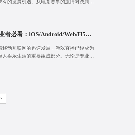
未有的发展机遇。从电竞赛事的激情对决到日
义。
游戏的欢乐分享，游戏直播已成为连接玩家、
播与粉丝的重要桥梁。然而，在这个竞争激烈
市场中，如何打造一款既符合用户需求又具备
特品牌魅力的游戏直播平台，成为了众多开发
创业者必看：iOS/Android/Web/H5全平台游戏直播软件源码
面临的难题。此时，“东莞梦幻网络科技”高度
着移动互联网的迅速发展，游戏直播已经成为
制化游戏直播源码的出现，如同一股清流，为
轻人娱乐生活的重要组成部分。无论是专业电
发者们提供了全新的解决方案。
比赛还是普通玩家的日常游戏，游戏直播以其
时性、互动性和娱乐性吸引了大量观众。然
，在这个竞争激烈的市场中，如何打造一款能
满足用户多样化需求的游戏直播平台成为了一
挑战。东莞梦幻网络科技正是在这个背景下，
>
其独特的优势，成为了游戏直播行业的一股清
。