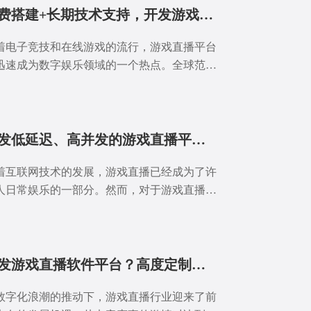
。以下，我们将以“东莞梦幻网络科技”提供的
免费搭建+长期技术支持，开发游戏直播平台真正的制胜法宝
码为例，探讨如何在搭建游戏直播平台时确保
着电子竞技和在线游戏的流行，游戏直播平台
合规性。
迅速成为数字娱乐领域的一个热点。全球范围
，越来越多的人选择通过直播平台观看游戏比
和游戏内容创作者的视频。这一趋势催生了对
质量游戏直播源码的需求，以搭建属于自己的
戏直播平台。最近，东莞梦幻网络科技提供
开发低延迟、高并发的游戏直播平台：选择这套源码搭建
“游戏直播源码”因其提供的长期技术支持和定
着互联网技术的发展，游戏直播已经成为了许
化服务而受到业界关注。
人日常娱乐的一部分。然而，对于游戏直播平
而言，如何实现低延迟高并发成为了摆在面前
一大挑战。低延迟意味着直播视频从主播端到
众端的时间差尽可能小，这不仅关系到观众的
感体验，更是实现实时互动的关键。高并发则
开发游戏直播软件平台？高度定制化源码助你快人一步！
指直播平台能够同时承载大量用户的访问而不
数字化浪潮的推动下，游戏直播行业迎来了前
响服务质量，这对于吸引并保持用户具有重要