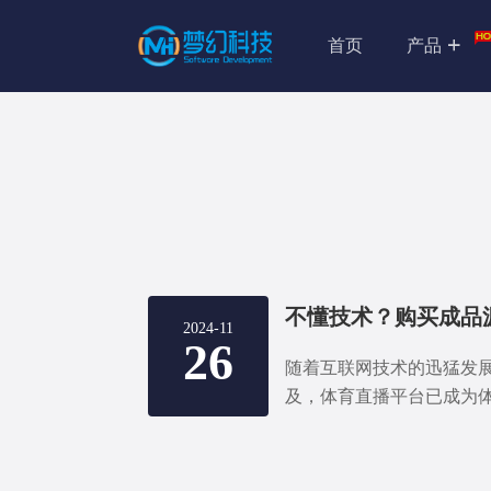
首页
产品
2024-11
26
随着互联网技术的迅猛发
及，体育直播平台已成为
讯、观看直播的重要平台
且用户友好的体育直播平
关重要。本文将从源码来