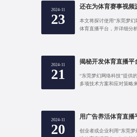
售后服务四个维度，阐述为
2024-11
幻网络科技”的源码来开发
23
本文将探讨使用“东莞梦幻
体育直播平台，并详细分
获取方式。
2024-11
21
“东莞梦幻网络科技”提供
多项技术方案和应对策略
首先，通过传输加密和存
在传输和存储过程中的安
认证和细粒度权限控制，
数据访问。此外，API安全
2024-11
限校验、防止滥用和输入
20
创业者或企业利用“东莞梦
据保护。网络安全措施如防