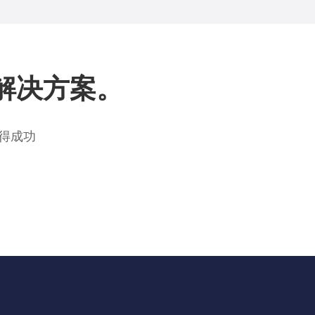
解决方案。
得成功