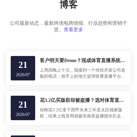
博客
公司最新动态，最新跨境电商情报、行业趋势和营销干
货。
查看更多
客户明天要Demo？现成体育直播系统源码3天部署交付，破解交付死局
21
上周四晚上十点，我接到一个传统开发公司老
2026/07
板的电话：他手上的地方篮球联赛直播平台需
求原定两周工期，甲方却突然要求次日现场演
示。问题不是功能少，而是他们连第一路
RTMP推流都还没跑通，更别说HLS与WebRTC
花3.2亿买版权却被盗播？选对体育直播开发公司，才是守住天价版权的关键
智能切换、实时比分驱动UI、高并发下CDN自
21
动扩缩容。
你刚花3.2亿拿下西甲未来三年亚太区独家版
2026/07
权，结果上线首周就被东南亚盗播团伙扒走信
号，用二级域名伪装成“免费看球站”，用户流
失率飙到47%——这不是危机模拟，是某头部
体育集团上周的真实战报。