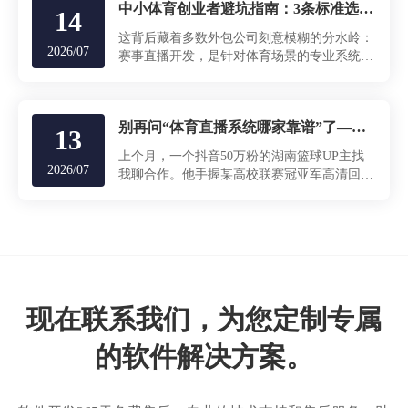
中小体育创业者避坑指南：3条标准选对赛事直播开发伙伴
14
这背后藏着多数外包公司刻意模糊的分水岭：
2026/07
赛事直播开发，是针对体育场景的专业系统工
程，不是普通视频网站的堆砌。
别再问“体育直播系统哪家靠谱”了——一个湖南篮球UP主用它三天上线、七天回本的真实账本
13
上个月，一个抖音50万粉的湖南篮球UP主找
2026/07
我聊合作。他手握某高校联赛冠亚军高清回
放，想开个付费直播间试水私域变现。跟一家
开发公司聊完，报价28万、周期4个月。
现在联系我们，为您定制专属
的软件解决方案。